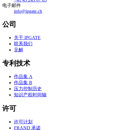
电子邮件
info@ipgate.ch
公司
关于 IPGATE
联系我们
见解
专利技术
作品集 A
作品集 B
压力控制历史
知识产权时间轴
许可
许可计划
FRAND 承诺