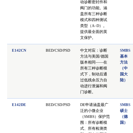
动诊断密封件和
阀门的功能。涵
盖所有三种诊断
模式和四种测试
类型（A–D）。
提供最全面的英
文保护。
E142CN
BED/CSD/PSD
中文对应：诊断
SMBS
方法与美国/德国
基本
版本相同——在
方法
所有三种诊断模
（中
式下，制动后通
国大
过低残余压力自
陆）
动进行泄漏和阀
门诊断。
E142DE
BED/CSD/PSD
DE申请涵盖最广
SMBS
泛的小微企业
硕士
（SMBS）保护范
（德
围：所有诊断模
国）
式、所有检测类