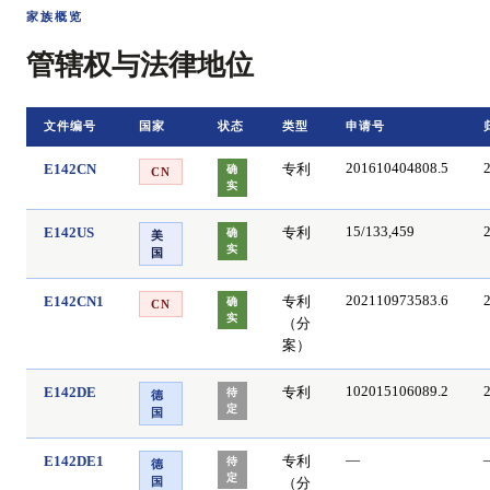
家族概览
管辖权与法律地位
文件编号
国家
状态
类型
申请号
E142CN
专利
201610404808.5
确
CN
实
E142US
专利
15/133,459
确
美
实
国
E142CN1
专利
202110973583.6
确
CN
实
（分
案）
E142DE
专利
102015106089.2
待
德
定
国
E142DE1
专利
—
待
德
定
（分
国