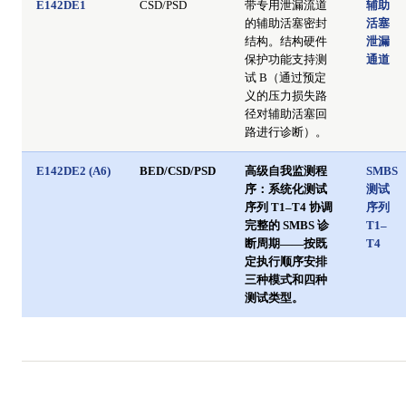
E142DE1
CSD/PSD
带专用泄漏流道
辅助
的辅助活塞密封
活塞
结构。结构硬件
泄漏
保护功能支持测
通道
试 B（通过预定
义的压力损失路
径对辅助活塞回
路进行诊断）。
E142DE2 (A6)
BED/CSD/PSD
高级自我监测程
SMBS
序：系统化测试
测试
序列 T1–T4 协调
序列
完整的 SMBS 诊
T1–
断周期——按既
T4
定执行顺序安排
三种模式和四种
测试类型。