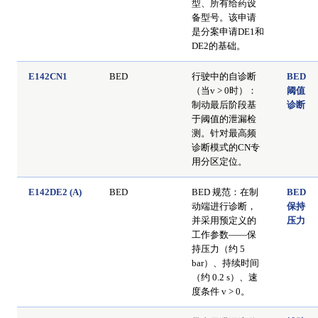
型、所有给药设
备型号。该申请
是分案申请DE1和
DE2的基础。
E142CN1
BED
行驶中的自诊断
BED
（当v > 0时）：
阈值
制动最后阶段基
诊断
于阈值的泄漏检
测。针对最高频
诊断模式的CN专
用分区定位。
E142DE2 (A)
BED
BED 规范：在制
BED
动端进行诊断，
保持
并采用预定义的
压力
工作参数——保
持压力（约 5
bar）、持续时间
（约 0.2 s）、速
度条件 v > 0。