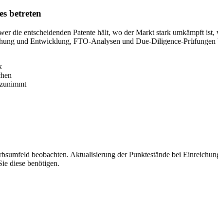
es betreten
– wer die entscheidenden Patente hält, wo der Markt stark umkämpft i
orschung und Entwicklung, FTO-Analysen und Due-Diligence-Prüfungen
k
chen
n zunimmt
sumfeld beobachten. Aktualisierung der Punktestände bei Einreichung
ie diese benötigen.