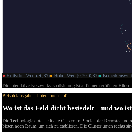
●
Kritischer Wert (>0,85)
●
Hoher Wert (0,70–0,85)
●
Bemerkenswert 
Die interaktive Netzwerkvisualisierung ist auf einem größeren Bildsc
Beispielausgabe – Patentlandschaft
Wo ist das Feld dicht besiedelt – und wo ist
Die Technologiekarte stellt alle Cluster im Bereich der Bremstechno
bieten noch Raum, um sich zu etablieren. Die Cluster unten rechts sin