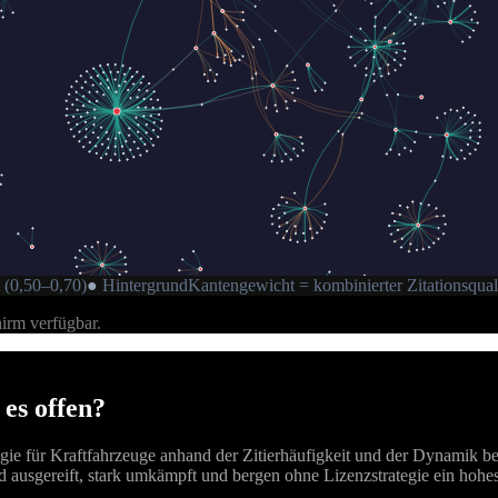
(0,50–0,70)
●
Hintergrund
Kantengewicht = kombinierter Zitationsqual
hirm verfügbar.
 es offen?
logie für Kraftfahrzeuge anhand der Zitierhäufigkeit und der Dynamik b
d ausgereift, stark umkämpft und bergen ohne Lizenzstrategie ein hohes 