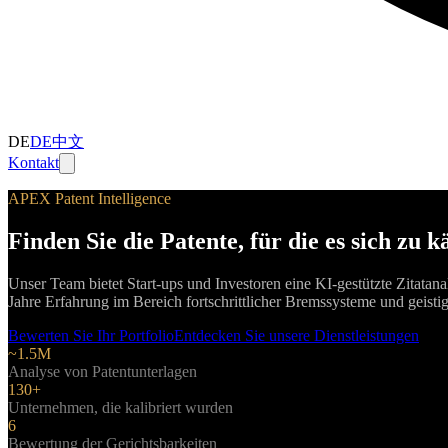
DE
DE
中文
Kontakt
APEX Patent Intelligence
Finden Sie die Patente, für die es sich zu 
Unser Team bietet Start-ups und Investoren eine KI-gestützte Zitatana
Jahre Erfahrung im Bereich fortschrittlicher Bremssysteme und geist
Bewerten Sie Ihr Portfolio
Entdecken Sie unsere Dienstleistungen
~1.5M
Analyse von Patentunterlagen
130+
Unternehmen, die kalibriert wurden
6
Bewertung der Gerichtsbarkeiten