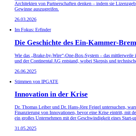
Architekten von Partnerschaften denken – indem sie Lizenzgebü
Gewinne auszugreifen.
26.03.2026
Im Fokus: Erfinder
Die Geschichte des Ein-Kammer-Brem
Wie das „Brake-by-Wire“-One-Box-System – das mittlerweile in
und der Continental AG entstand, wobei Skepsis und technisc
26.06.2025
Stimmen von IPGATE
Innovation in der Krise
Dr. Thomas Leiber und Dr. Hans-Jörg Feigel untersuchen, warum
Finanzierung von Innovationen, bevor eine Krise eintritt, mit
ein großes Unternehmen mit der Geschwindigkeit eines Start-u
31.05.2025