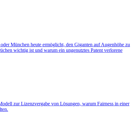
ore oder München heute ermöglicht, den Giganten auf Augenhöhe zu
hen wichtig ist und warum ein ungenutztes Patent verlorene
is Modell zur Lizenzvergabe von Lösungen, warum Fairness in einer
lten.