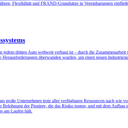
hren, Flexibilität und FRAND-Grundsätze in Vereinbarungen einfließen l
ssystems
 jedem dritten Auto weltweit verbaut ist – durch die Zusammenarbeit
he Herausforderungen überwunden wurden, um einen neuen Industriesta
 große Unternehmen trotz aller verfügbaren Ressourcen nach wie vor S
 der Belohnung der Pioniere, die das Risiko tragen, und mit dem Aufb
ps am Laufen hält.