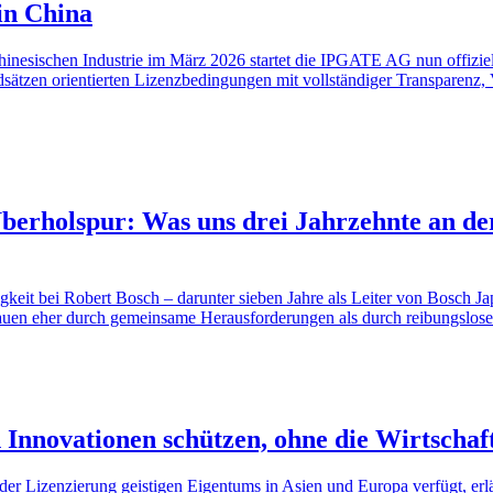
in China
 chinesischen Industrie im März 2026 startet die IPGATE AG nun offiz
ätzen orientierten Lizenzbedingungen mit vollständiger Transparenz, V
Überholspur: Was uns drei Jahrzehnte an de
tigkeit bei Robert Bosch – darunter sieben Jahre als Leiter von Bosch J
rauen eher durch gemeinsame Herausforderungen als durch reibungslose 
 Innovationen schützen, ohne die Wirtschaf
er Lizenzierung geistigen Eigentums in Asien und Europa verfügt, erl