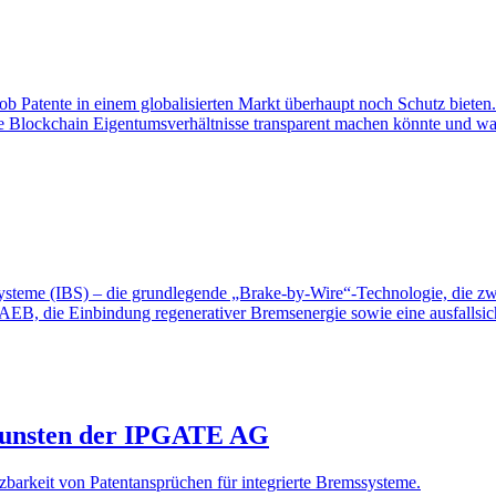
ob Patente in einem globalisierten Markt überhaupt noch Schutz bieten
ie Blockchain Eigentumsverhältnisse transparent machen könnte und was
mssysteme (IBS) – die grundlegende „Brake-by-Wire“-Technologie, di
, die Einbindung regenerativer Bremsenergie sowie eine ausfallsich
ugunsten der IPGATE AG
arkeit von Patentansprüchen für integrierte Bremssysteme.