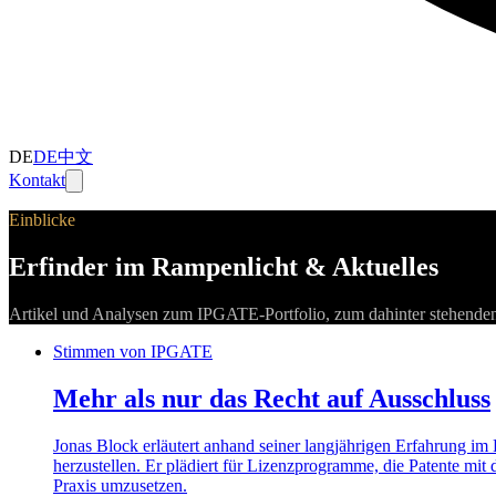
DE
DE
中文
Kontakt
Einblicke
Erfinder im Rampenlicht & Aktuelles
Artikel und Analysen zum IPGATE-Portfolio, zum dahinter stehenden
Stimmen von IPGATE
Mehr als nur das Recht auf Ausschluss
Jonas Block erläutert anhand seiner langjährigen Erfahrung im B
herzustellen. Er plädiert für Lizenzprogramme, die Patente mi
Praxis umzusetzen.