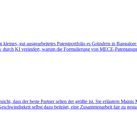
n kleines, gut ausgearbeitetes Patentportfolio es Gründern in Bangal
 durch KI verändert, warum die Formulierung von MECE-Patentansprüc
icht, dass der beste Partner selten der größte ist. Sie erläutern Main
eschwindigkeit selbst dazu beiträgt, eine Zusammenarbeit fair zu gesta