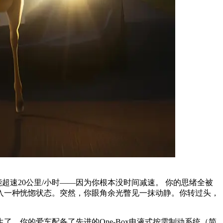
超速20公里/小时——因为你根本没时间减速。 你的思绪全被
入一种恍惚状态。突然，你眼角余光瞥见一抹动静。你转过头，
。你的爱车配备了先进的One-Box电液式按需制动系统（简