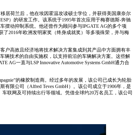
0岁移居荷兰后，他在埃因霍温攻读硕士学位，并获得美国康奈尔
SP）的研发工作。该系统于1995年首次应用于梅赛德斯-奔驰
摆动抑制系统。他还曾作为顾问参与IPGATE AG的多个项
获了2016年欧洲发明家奖（终身成就奖）等多项殊荣，并与梅
程服务公司，在协助客户高效且经济地将技术解决方案集成到其产品中方面拥有丰
利技术及车辆技术的自由实施权，以支持前沿的车辆解决方案。这些解
nnovative Automotive Systems GmbH通力合
ercha Compagnie”的橡胶制造商。经过多年的发展，该公司已成长为轮胎
Alfred Teves GmbH）。该公司成立于1906年，是
、车联网及可持续出行等领域。凭借全球约20万名员工，该公司