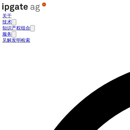
关于
技术
知识产权组合
服务
见解
发明检索