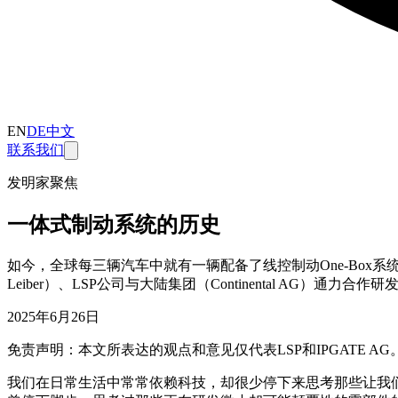
EN
DE
中文
联系我们
发明家聚焦
一体式制动系统的历史
如今，全球每三辆汽车中就有一辆配备了线控制动One-Box系统。该系统由海
Leiber）、LSP公司与大陆集团（Continental AG
2025年6月26日
免责声明：本文所表达的观点和意见仅代表LSP和IPGATE 
我们在日常生活中常常依赖科技，却很少停下来思考那些让我